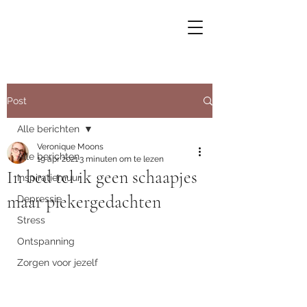
Post
Alle berichten
Veronique Moons
Alle berichten
19 apr 2021
3 minuten om te lezen
In bed tel ik geen schaapjes
Inspiratiemuur
maar piekergedachten
Depressie
Stress
Ontspanning
Zorgen voor jezelf