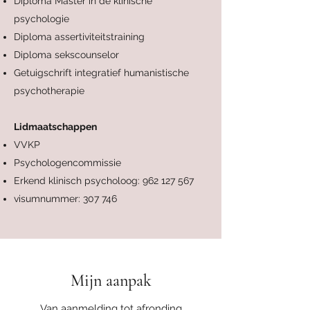
Diploma Master in de klinische
psychologie
Diploma assertiviteitstraining
Diploma sekscounselor
Getuigschrift integratief humanistische
psychotherapie
Lidmaatschappen
VVKP
Psychologencommissie
Erkend klinisch psycholoog:
962 127 567
visumnummer: 307 746
Mijn aanpak
Van aanmelding tot afronding