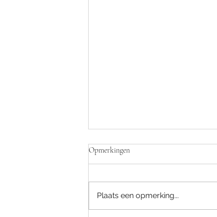
Opmerkingen
Plaats een opmerking...
De kracht van ons brein