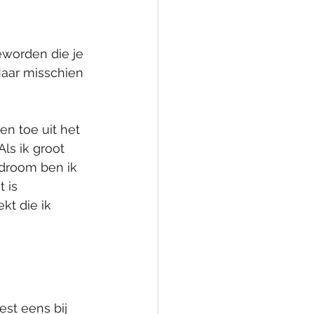
eworden die je 
Maar misschien 
n toe uit het 
ls ik groot 
 droom ben ik 
 is 
t die ik 
est eens bij 