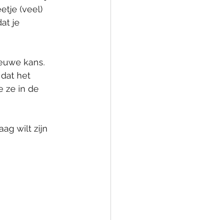
tje (veel) 
at je 
ieuwe kans. 
dat het 
 ze in de 
g wilt zijn 