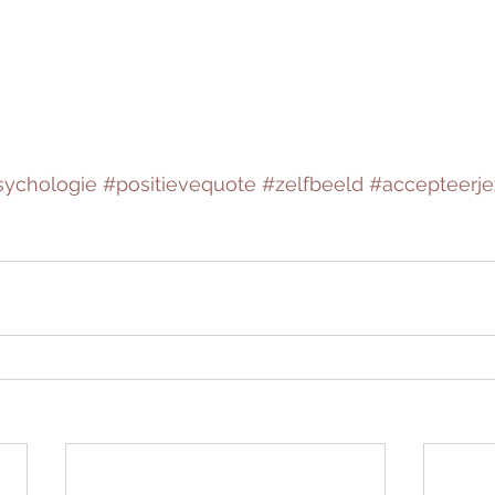
sychologie
#positievequote
#zelfbeeld
#accepteerje