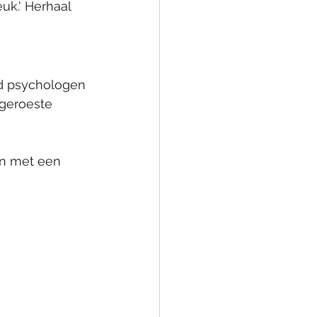
k.' Herhaal 
jd psychologen 
tgeroeste 
en met een 