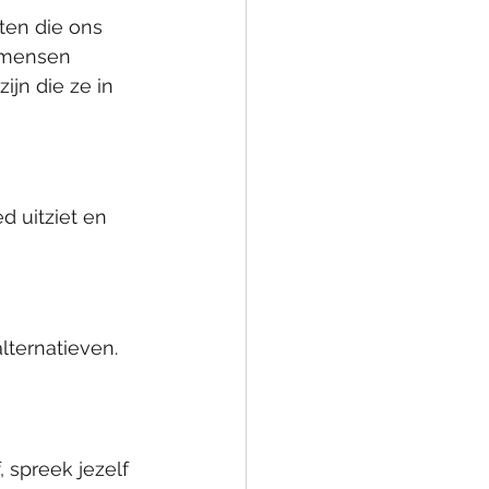
en die ons 
t mensen 
jn die ze in 
d uitziet en 
lternatieven. 
 spreek jezelf 