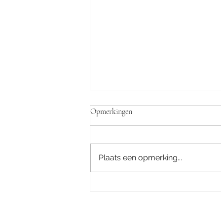
Opmerkingen
Plaats een opmerking...
Goede voornemens voor in de
vuilbak