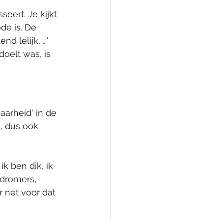
eert. Je kijkt 
ode is. De 
d lelijk, …' 
oelt was, is 
aarheid' in de 
, dus ook 
k ben dik, ik 
 dromers, 
 net voor dat 