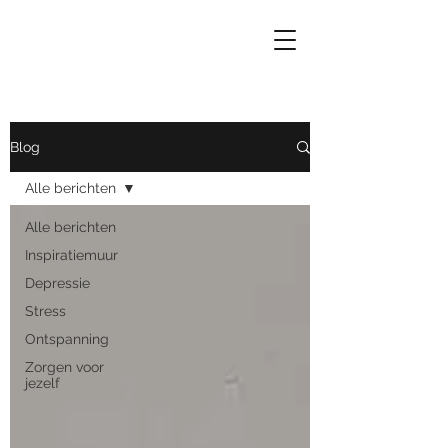
Blog
Alle berichten
Alle berichten
Inspiratiemuur
Depressie
Stress
Ontspanning
Zorgen voor
jezelf